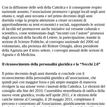
Con la diffusione delle sedi della Cattolica e il conseguente respiro
nazionale assunto, l’associazione promuove i gruppi locali negli anni
ottanta e, negli anni novanta e nel primo decennio degli anni
duemila volge la propria attenzione a creare occasioni di
approfondimento su temi economici e sociali, supportando le sezioni
di facoltà nel promuovere anche iniziative sul versante culturale e
scientifico, come testimoniato dagli “incontri con l’autore” promossi
dagli associati della facoltà di Lettere, la partecipazione, tramite la
sezione di Scienze Politiche, al convegno nazionale del 2006 sul
volontariato, alla presenza del Rettore Ornaghi, allora presidente
della Agenzia per il terzo settore, i convegni annuali delle sezioni di
Agraria e di Medicina.
Il riconoscimento della personalità giuridica e la “Necchi 2.0”
Il primo decennio degli anni duemila si conclude con il
riconoscimento della personalità giuridica all’associazione, che
quindi può con maggior forza e più ampio margine di manovra
rivolgere la sua azione verso i laureati della Cattolica. Le elezioni del
consiglio alla fine del 2010, l’assemblea straordinaria di ratifica della
nuova veste giuridica, svolta nell’aprile 2011, e le elezioni delle
cariche interne al Consiglio, il 28 maggio 2011, completano il
percorso e consentono all’Associazione, giuridicamente riconosciuta