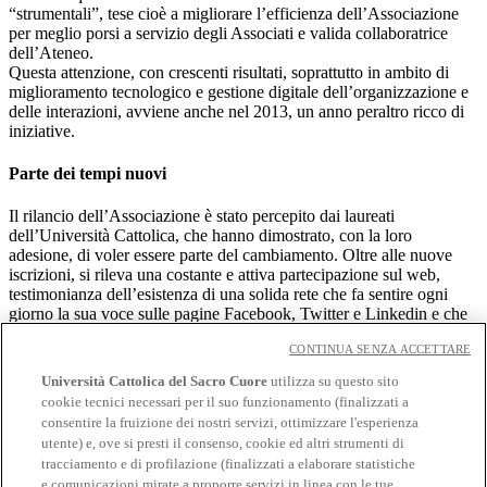
“strumentali”, tese cioè a migliorare l’efficienza dell’Associazione
per meglio porsi a servizio degli Associati e valida collaboratrice
dell’Ateneo.
Questa attenzione, con crescenti risultati, soprattutto in ambito di
miglioramento tecnologico e gestione digitale dell’organizzazione e
delle interazioni, avviene anche nel 2013, un anno peraltro ricco di
iniziative.
Parte dei tempi nuovi
Il rilancio dell’Associazione è stato percepito dai laureati
dell’Università Cattolica, che hanno dimostrato, con la loro
adesione, di voler essere parte del cambiamento. Oltre alle nuove
iscrizioni, si rileva una costante e attiva partecipazione sul web,
testimonianza dell’esistenza di una solida rete che fa sentire ogni
giorno la sua voce sulle pagine Facebook, Twitter e Linkedin e che
fa registrare visite sempre più frequenti al sito web.
CONTINUA SENZA ACCETTARE
Università Cattolica del Sacro Cuore
utilizza su questo sito
cookie tecnici necessari per il suo funzionamento (finalizzati a
Associazione
consentire la fruizione dei nostri servizi, ottimizzare l'esperienza
Organizzazione
utente) e, ove si presti il consenso, cookie ed altri strumenti di
Eventi e iniziative
tracciamento e di profilazione (finalizzati a elaborare statistiche
Premio Agostino Gemelli
e comunicazioni mirate a proporre servizi in linea con le tue
News