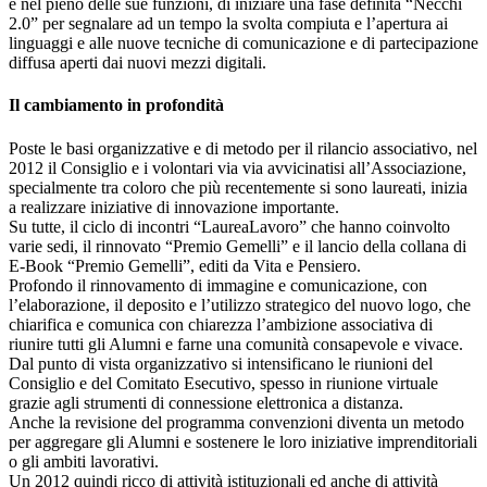
e nel pieno delle sue funzioni, di iniziare una fase definita “Necchi
2.0” per segnalare ad un tempo la svolta compiuta e l’apertura ai
linguaggi e alle nuove tecniche di comunicazione e di partecipazione
diffusa aperti dai nuovi mezzi digitali.
Il cambiamento in profondità
Poste le basi organizzative e di metodo per il rilancio associativo, nel
2012 il Consiglio e i volontari via via avvicinatisi all’Associazione,
specialmente tra coloro che più recentemente si sono laureati, inizia
a realizzare iniziative di innovazione importante.
Su tutte, il ciclo di incontri “LaureaLavoro” che hanno coinvolto
varie sedi, il rinnovato “Premio Gemelli” e il lancio della collana di
E-Book “Premio Gemelli”, editi da Vita e Pensiero.
Profondo il rinnovamento di immagine e comunicazione, con
l’elaborazione, il deposito e l’utilizzo strategico del nuovo logo, che
chiarifica e comunica con chiarezza l’ambizione associativa di
riunire tutti gli Alumni e farne una comunità consapevole e vivace.
Dal punto di vista organizzativo si intensificano le riunioni del
Consiglio e del Comitato Esecutivo, spesso in riunione virtuale
grazie agli strumenti di connessione elettronica a distanza.
Anche la revisione del programma convenzioni diventa un metodo
per aggregare gli Alumni e sostenere le loro iniziative imprenditoriali
o gli ambiti lavorativi.
Un 2012 quindi ricco di attività istituzionali ed anche di attività